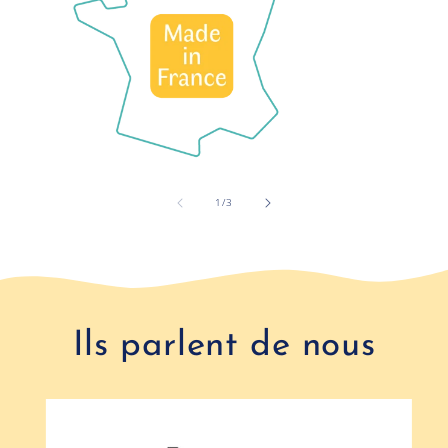
de
1
/
3
Ils parlent de nous