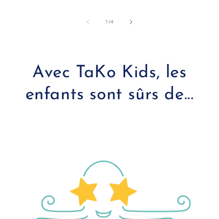
de
1
/
4
Avec TaKo Kids, les
enfants sont sûrs de...