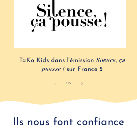
Silence, ça
TaKo Kids dans l'émission
pousse !
sur France 5
de
1
/
5
Ils nous font confiance