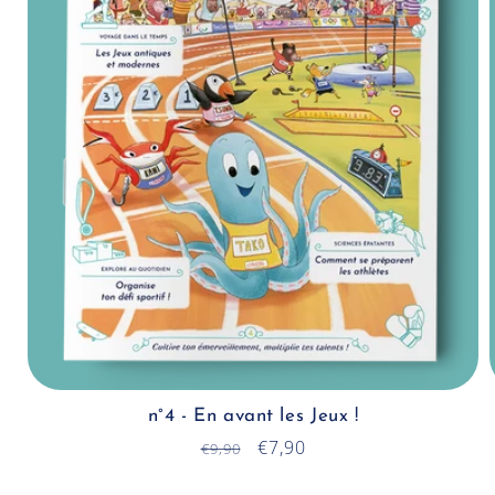
n°4 - En avant les Jeux !
Prix
Prix
€7,90
€9,90
habituel
promotionnel